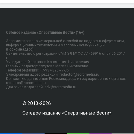
Сетевое издание «Оперативные Вести» (16+).
Зарегистрировано Федеральной службой по надзору в сфере связи,
информационных технологий и массовых коммуникаций
(Роскомнадзор).
Свидетельство о регистрации СМИ ЭЛ № ФС 77 - 69916 от 07.06.2017
г.
Учредитель: Харитонов Константин Николаевич.
Главный редактор: Чухутова Мария Николаевна.
Телефон редакции: +7-937-396-77-86
Электронный адрес редакции: redactor@sorcmedia.ru
Контактные данные для Роскомнадзора и государственных органов:
redactor@sorcmedia.ru
Для рекламодателей: adv@sorcmedia.ru
© 2013-2026
Сетевое издание «Оперативные Вести»