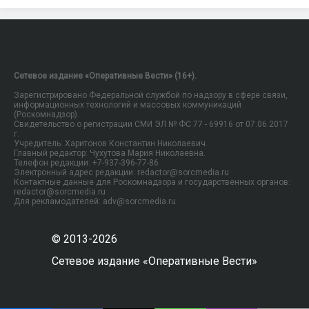
Сетевое издание «Оперативные Вести» (16+).
Зарегистрировано Федеральной службой по надзору в сфере связи,
информационных технологий и массовых коммуникаций
(Роскомнадзор).
Свидетельство о регистрации СМИ ЭЛ № ФС 77 - 69916 от 07.06.2017
г.
Учредитель: Харитонов Константин Николаевич.
Главный редактор: Чухутова Мария Николаевна.
Телефон редакции: +7-937-396-77-86
Электронный адрес редакции: redactor@sorcmedia.ru
Контактные данные для Роскомнадзора и государственных органов:
redactor@sorcmedia.ru
Для рекламодателей: adv@sorcmedia.ru
© 2013-2026
Сетевое издание «Оперативные Вести»