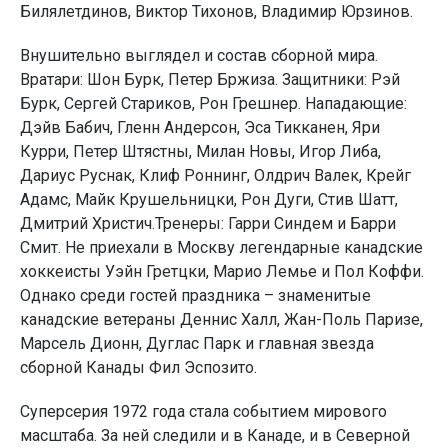
Билялетдинов, Виктор Тихонов, Владимир Юрзинов.
Внушительно выглядел и состав сборной мира.
Вратари: Шон Бурк, Петер Бржиза. Защитники: Рэй
Бурк, Сергей Стариков, Рон Грешнер. Нападающие:
Дэйв Бабич, Гленн Андерсон, Эса Тикканен, Яри
Курри, Петер Штястны, Милан Новы, Игор Либа,
Дариус Руснак, Клиф Роннинг, Олдрич Валек, Крейг
Адамс, Майк Крушельницки, Рон Дуги, Стив Шатт,
Дмитрий Христич.Тренеры: Гарри Синдем и Барри
Смит. Не приехали в Москву легендарные канадские
хоккеисты Уэйн Гретцки, Марио Лемье и Пол Коффи.
Однако среди гостей праздника – знаменитые
канадские ветераны Деннис Халл, Жан-Поль Паризе,
Марсель Дионн, Дуглас Парк и главная звезда
сборной Канады Фил Эспозито.
Суперсерия 1972 года стала событием мирового
масштаба. За ней следили и в Канаде, и в Северной