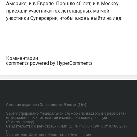
Америке, и в Европе. Прошло 40 лет, и в Москву
приехали участники тех легендарных матчей
участники Суперсерии, чтобы вновь выйти на лед.
Комментарии
comments powered by HyperComments
Сетевое издание «Оперативные Вести» (16+).
Зарегистрировано Федеральной службой по надзору в сфере связи,
информационных технологий и массовых коммуникаций
(Роскомнадзор).
Свидетельство о регистрации СМИ ЭЛ № ФС 77 - 69916 от 07.06.2017
г.
Учредитель: Харитонов Константин Николаевич.