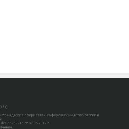
16+).
 по надзору в сфере связи, информационных технологий и
).
С 77 - 69916 от 07.06.2017 г.
олаевич.