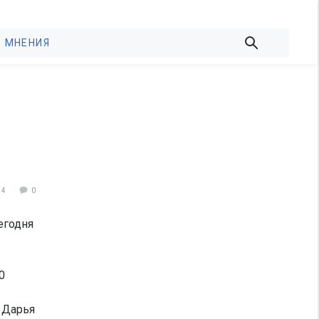
МНЕНИЯ
34
0
егодня
0
 Дарья