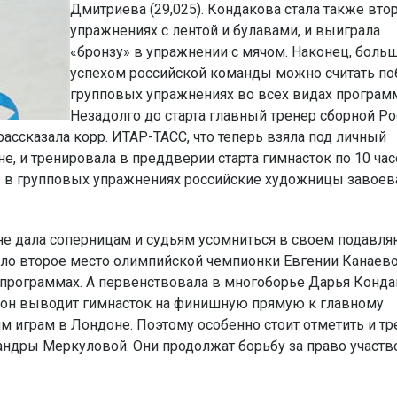
Дмитриева (29,025). Кондакова стала также вто
упражнениях с лентой и булавами, и выиграла
«бронзу» в упражнении с мячом. Наконец, боль
успехом российской команды можно считать по
групповых упражнениях во всех видах програм
Незадолго до старта главный тренер сборной Р
ассказала корр. ИТАР-ТАСС, что теперь взяла под личный
е, и тренировала в преддверии старта гимнасток по 10 час
о» в групповых упражнениях российские художницы завоев
 не дала соперницам и судьям усомниться в своем подав
ло второе место олимпийской чемпионки Евгении Канаево
 программах. А первенствовала в многоборье Дарья Конда
о он выводит гимнасток на финишную прямую к главному
 играм в Лондоне. Поэтому особенно стоит отметить и тр
ндры Меркуловой. Они продолжат борьбу за право участв