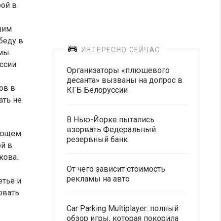
рой в
шим
беду в
ИНТЕРЕСНО СЕЙЧАС
мы.
оссии
Организаторы «плюшевого
десанта» вызваны на допрос в
ов в
КГБ Белоруссии
ать не
В Нью-Йорке пытались
взорвать Федеральный
ляющем
резервный банк
й в
кова.
От чего зависит стоимость
рекламы на авто
етье и
овать
Car Parking Multiplayer: полный
обзор игры, которая покорила