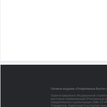
Сетевое издание «Оперативные Вести» (
Зарегистрировано Федеральной службой
массовых коммуникаций (Роскомнадзор
Свидетельство о регистрации СМИ ЭЛ № Ф
Учредитель: Харитонов Константин Ник