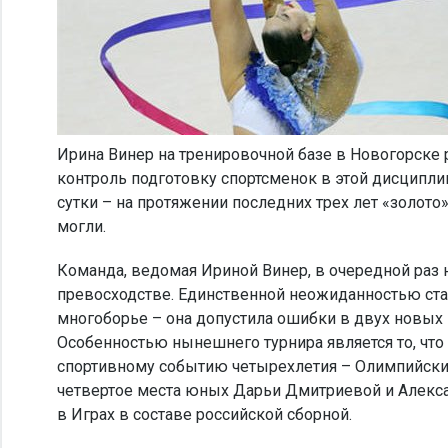
Ирина Винер на тренировочной базе в Новогорске р
контроль подготовку спортсменок в этой дисциплин
сутки – на протяжении последних трех лет «золот
могли.
Команда, ведомая Ириной Винер, в очередной раз
превосходстве. Единственной неожиданностью ста
многоборье – она допустила ошибки в двух новых
Особенностью нынешнего турнира является то, чт
спортивному событию четырехлетия – Олимпийским
четвертое места юных Дарьи Дмитриевой и Алекса
в Играх в составе российской сборной.