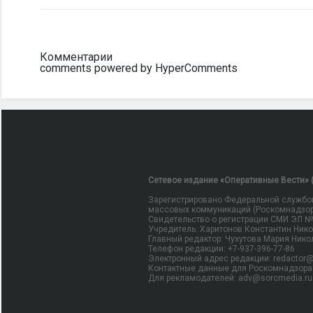
Комментарии
comments powered by HyperComments
Сетевое издание «Оперативные Вести» (
Зарегистрировано Федеральной службой
массовых коммуникаций (Роскомнадзор
Свидетельство о регистрации СМИ ЭЛ № Ф
Учредитель: Харитонов Константин Ник
Главный редактор: Чухутова Мария Нико
Телефон редакции: +7-937-396-77-86
Электронный адрес редакции: redactor@
Контактные данные для Роскомнадзора 
Для рекламодателей: adv@sorcmedia.ru