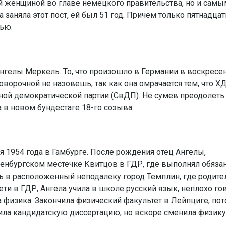
ой женщиной во главе немецкого правительства, но и самы
заняла этот пост, ей был 51 год. Причем только пятнадцат
тью.
нгелы Меркель. То, что произошло в Германии в воскресен
оворочной не назовешь, так как она омрачается тем, что 
ной демократической партии (СвДП). Не сумев преодолеть
 в новом бундестаге 18-го созыва.
я 1954 года в Гамбурге. После рождения отец Ангелы,
денбургском местечке Квитцов в ГДР, где выполнял обяза
сь в расположенный неподалеку город Темплин, где родите
ти в ГДР, Ангела учила в школе русский язык, неплохо го
а физика. Закончила физический факультет в Лейпциге, по
тила кандидатскую диссертацию, но вскоре сменила физику