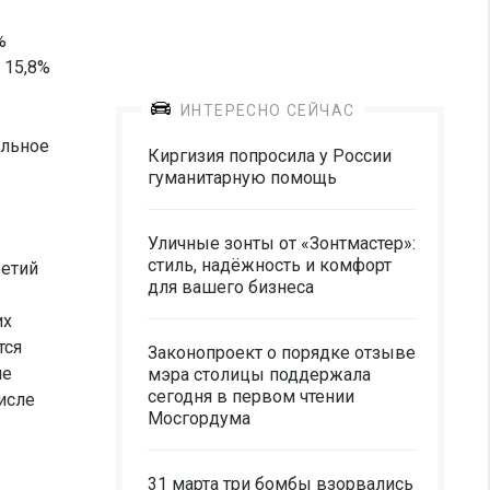
%
 15,8%
ИНТЕРЕСНО СЕЙЧАС
альное
Киргизия попросила у России
гуманитарную помощь
Уличные зонты от «Зонтмастер»:
стиль, надёжность и комфорт
ретий
для вашего бизнеса
их
тся
Законопроект о порядке отзыве
ие
мэра столицы поддержала
сегодня в первом чтении
исле
Мосгордума
31 марта три бомбы взорвались