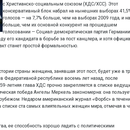
с Христианско-социальным союзом (ХДС/ХСС). Этот
консервативный блок набрал на нынешних выборах 41,5
голосов — на 7,7% больше, чем на выборах 2009 года, и на
больше, чем их основной конкурент на прошедшем
голосовании — Социал-демократическая партия Германии
ду его кандидата в борьбе за пост канцлера, и хотя офици
 акт станет простой формальностью.
тории страны женщина, занявшая этот пост, будет уже в т
 в Федеративной республике восемь лет назад, после
 59-летняя глава ХДС прочно закрепляется в списке ведущ
ическая победа Ангелы Меркель закономерна: она пользуе
за рубежом. Недаром американский журнал «Форбс» в течен
в списке ста самых влиятельных женщин мира, отмечая в ч
ва, ее способность хорошо ладить с политическими