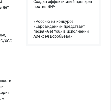
м
Создан эффективный препарат
против ВИЧ
ь лет
«Россию на конкурсе
«Евровидении» представит
песня «Get You» в исполнении
ье,
Алексея Воробьева»
ХДС/ХСС
нности
ли
ворит
том