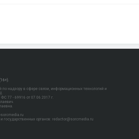
16+).
 по надзору в сфере связи, информационных технологий и
).
С 77 - 69916 от 07.06.2017 г.
олаевич.
лаевна.
sorcmedia.ru
и государственных органов: redactor@sorcmedia.ru