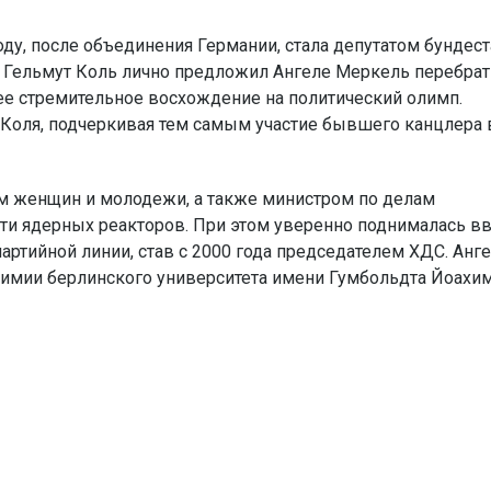
году, после объединения Германии, стала депутатом бундест
р Гельмут Коль лично предложил Ангеле Меркель перебрат
ее стремительное восхождение на политический олимп.
оля, подчеркивая тем самым участие бывшего канцлера 
ам женщин и молодежи, а также министром по делам
и ядерных реакторов. При этом уверенно поднималась в
партийной линии, став с 2000 года председателем ХДС. Анг
химии берлинского университета имени Гумбольдта Йоахи