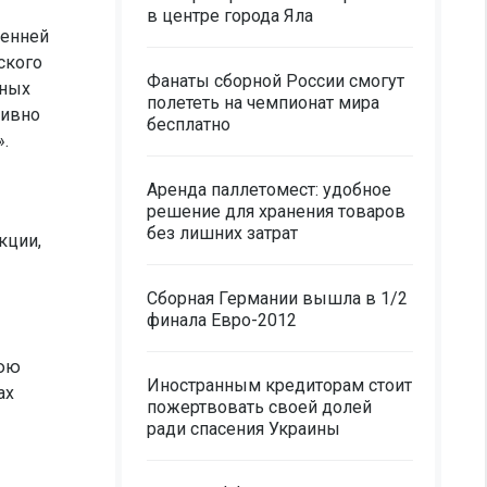
в центре города Яла
ренней
ского
Фанаты сборной России смогут
нных
полететь на чемпионат мира
тивно
бесплатно
.
Аренда паллетомест: удобное
решение для хранения товаров
без лишних затрат
кции,
Сборная Германии вышла в 1/2
финала Евро-2012
нюю
Иностранным кредиторам стоит
ах
пожертвовать своей долей
ради спасения Украины