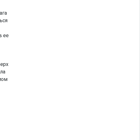
ага
ься
в ее
верх
ела
мом