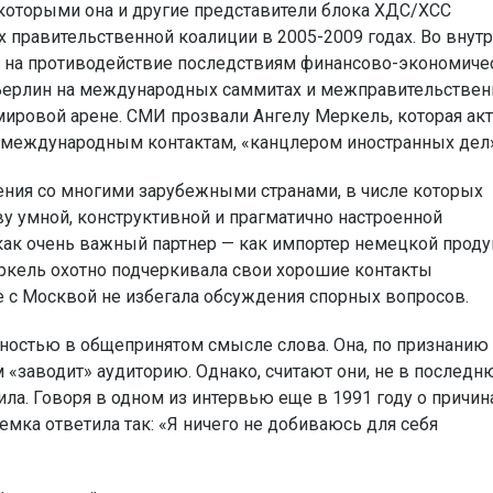
 которыми она и другие представители блока ХДС/ХСС
х правительственной коалиции в 2005-2009 годах. Во внут
ые на противодействие последствиям финансово-экономиче
 Берлин на международных саммитах и межправительстве
 мировой арене. СМИ прозвали Ангелу Меркель, которая ак
е международным контактам, «канцлером иностранных дел»
ния со многими зарубежными странами, в числе которых
ву умной, конструктивной и прагматично настроенной
как очень важный партнер — как импортер немецкой проду
еркель охотно подчеркивала свои хорошие контакты
ге с Москвой не избегала обсуждения спорных вопросов.
чностью в общепринятом смысле слова. Она, по признанию
м «заводит» аудиторию. Однако, считают они, не в послед
ила. Говоря в одном из интервью еще в 1991 году о причин
мка ответила так: «Я ничего не добиваюсь для себя