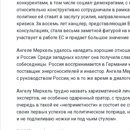
конкурентами, в том числе социал-демократами, с
относительно конструктивно сотрудничали в рамка
политике ей ставят в заслугу усилия, направленн
кризиса. За восемь лет канцлер, представляющая
консультациях, стала весьма заметной фигурой на
участвует в работе ЕС и придает большое значени
Ангеле Меркель удалось наладить хорошие отноше
и Россия. Среди западных коллег она получила сла
собеседницы. Россия воспринимается в Германии 
поставщик энергоносителей и инвестор. Ангела М
с руководством России, но в то же время в диало
Ангелу Меркель трудно назвать харизматичной ли
экспертов, не особенно одаренный оратор, с трудо
очередь в такой ее «неприметности» и состоит ее с
своих первых успехов на политическом поприще, не
и не подпиливаю ножки ни под чьим стулом».