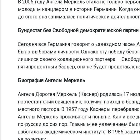
В 2005 году Ангела Меркель стала не только перв
молодым канцлером в истории Германии. Когда она 
до этого она занималась политической деятельнос
Бундестаг без Свободной демократической партии
Сегодня вся Германия говорит о «звездном часе» А
было выборами личности. Однако эту победу безог
лишился своего коалиционного партнера — Свобод
пятипроцентный барьер, она не будет представлена
Биография Ангелы Меркель
Ангела Доротея Меркель (Каснер) родилась 17 июл
протестантский священник, получил приход в бран
местного пастора. В 1957 году Каснеры перебрали
Ангелы Меркель проживают и поныне. Как и все де
по-русски до сих пор. Главным ее увлечением был
работала в академическом институте. В 1986 защи
на политику.