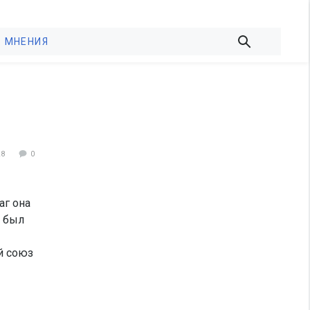
МНЕНИЯ
28
0
аг она
т был
й союз