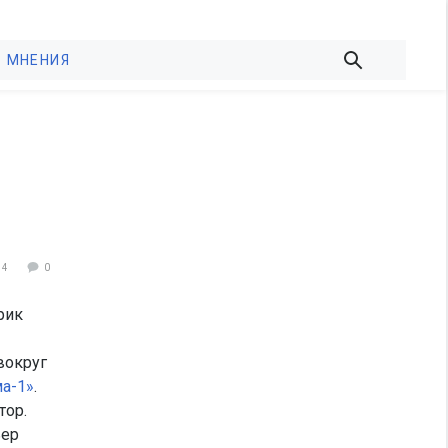
МНЕНИЯ
94
0
рик
вокруг
а-1»
.
тор.
ьер