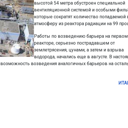
высотой 54 метра обустроен специальной
вентиляционной системой и особыми филь
которые сократят количество попадаемой 
атмосферу из реактора радиации на 99 про
Работы по возведению барьера на первом
реакторе, серьезно пострадавшем от
землетрясения, цунами, а затем и взрыва
водорода, начались еще в августе. В насто
 возможность возведения аналогичных барьеров на остал
ИТА