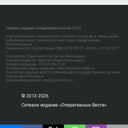
Сетевое издание «Оперативные Вести» (16+).
Зарегистрировано Федеральной службой по надзору в сфере связи,
информационных технологий и массовых коммуникаций
(Роскомнадзор).
Свидетельство о регистрации СМИ ЭЛ № ФС 77 - 69916 от 07.06.2017
г.
Учредитель: Харитонов Константин Николаевич.
Главный редактор: Чухутова Мария Николаевна.
Телефон редакции: +7-937-396-77-86
Электронный адрес редакции: redactor@sorcmedia.ru
Контактные данные для Роскомнадзора и государственных органов:
redactor@sorcmedia.ru
Для рекламодателей: adv@sorcmedia.ru
© 2013-2026
Сетевое издание «Оперативные Вести»