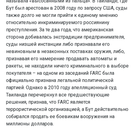
называла «высосанными из пальца». В Таиланде, где
Бут был арестован в 2008 году по запросу США, суды
также долго не могли прийти к единому мнению
относительно инкриминируемого россиянину
преступления. За те два года, что американская
сторона добивалась экстрадиции предпринимателя,
суды низшей инстанции либо признавали его
невиновным в незаконных поставках оружия, либо,
признавая его намерение продавать автоматы и
ракеты, не находили ничего криминального в выборе
покупателя – на одном из заседаний FARC была
официально признана легальной политической
партией. Однако в 2010 году апелляционный суд
Таиланда перечеркнул все предшествующие
решения, признав, что FARC является
террористической организацией, а Бут действительно
собирался продать ее боевикам вооружения на
миллионы долларов.