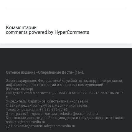
Комментарии
comments powered by HyperComments
Сетевое издание «Оперативные Вести» (16+).
Зарегистрировано Федеральной службой по надзору в сфере связи,
информационных технологий и массовых коммуникаций
(Роскомнадзор).
Свидетельство о регистрации СМИ ЭЛ № ФС 77 - 69916 от 07.06.2017
г.
Учредитель: Харитонов Константин Николаевич.
Главный редактор: Чухутова Мария Николаевна.
Телефон редакции: +7-937-396-77-86
Электронный адрес редакции: redactor@sorcmedia.ru
Контактные данные для Роскомнадзора и государственных органов:
redactor@sorcmedia.ru
Для рекламодателей: adv@sorcmedia.ru