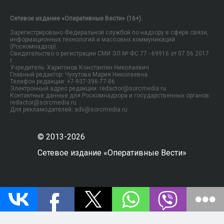
Сетевое издание «Оперативные Вести» (16+).
Зарегистрировано Федеральной службой по надзору в сфере связи,
информационных технологий и массовых коммуникаций
(Роскомнадзор).
Свидетельство о регистрации СМИ ЭЛ № ФС 77 - 69916 от 07.06.2017
г.
Учредитель: Харитонов Константин Николаевич.
Главный редактор: Чухутова Мария Николаевна.
Телефон редакции: +7-937-396-77-86
Электронный адрес редакции: redactor@sorcmedia.ru
Контактные данные для Роскомнадзора и государственных органов:
redactor@sorcmedia.ru
Для рекламодателей: adv@sorcmedia.ru
© 2013-2026
Сетевое издание «Оперативные Вести»