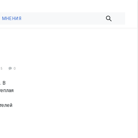
МНЕНИЯ
45
0
. В
теплая
телей