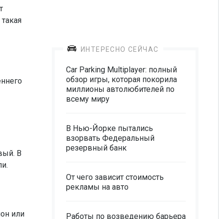
т
 такая
ИНТЕРЕСНО СЕЙЧАС
Car Parking Multiplayer: полный
обзор игры, которая покорила
еннего
миллионы автолюбителей по
всему миру
В Нью-Йорке пытались
взорвать Федеральный
резервный банк
вый. В
и.
От чего зависит стоимость
рекламы на авто
шон или
Работы по возведению барьера