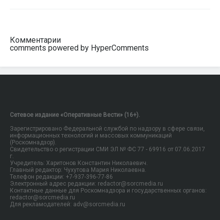
Комментарии
comments powered by HyperComments
Сетевое издание «Оперативные Вести» (16+).
Зарегистрировано Федеральной службой по надзору в сфере связи,
информационных технологий и массовых коммуникаций
(Роскомнадзор).
Свидетельство о регистрации СМИ ЭЛ № ФС 77 - 69916 от 07.06.2017
г.
Учредитель: Харитонов Константин Николаевич.
Главный редактор: Чухутова Мария Николаевна.
Телефон редакции: +7-937-396-77-86
Электронный адрес редакции: redactor@sorcmedia.ru
Контактные данные для Роскомнадзора и государственных органов:
redactor@sorcmedia.ru
Для рекламодателей: adv@sorcmedia.ru