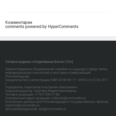
Комментарии
comments powered by HyperComments
Сетевое издание «Оперативные Вести» (16+).
Зарегистрировано Федеральной службой по надзору в сфере связи,
информационных технологий и массовых коммуникаций
(Роскомнадзор).
Свидетельство о регистрации СМИ ЭЛ № ФС 77 - 69916 от 07.06.2017
г.
Учредитель: Харитонов Константин Николаевич.
Главный редактор: Чухутова Мария Николаевна.
Телефон редакции: +7-937-396-77-86
Электронный адрес редакции: redactor@sorcmedia.ru
Контактные данные для Роскомнадзора и государственных органов:
redactor@sorcmedia.ru
Для рекламодателей: adv@sorcmedia.ru