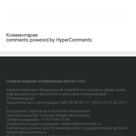
Комментарии
comments powered by HyperComments
Сетевое издание «Оперативные Вести» (16+).
Зарегистрировано Федеральной службой по надзору в сфере связи,
информационных технологий и массовых коммуникаций
(Роскомнадзор).
Свидетельство о регистрации СМИ ЭЛ № ФС 77 - 69916 от 07.06.2017
г.
Учредитель: Харитонов Константин Николаевич.
Главный редактор: Чухутова Мария Николаевна.
Телефон редакции: +7-937-396-77-86
Электронный адрес редакции: redactor@sorcmedia.ru
Контактные данные для Роскомнадзора и государственных органов:
redactor@sorcmedia.ru