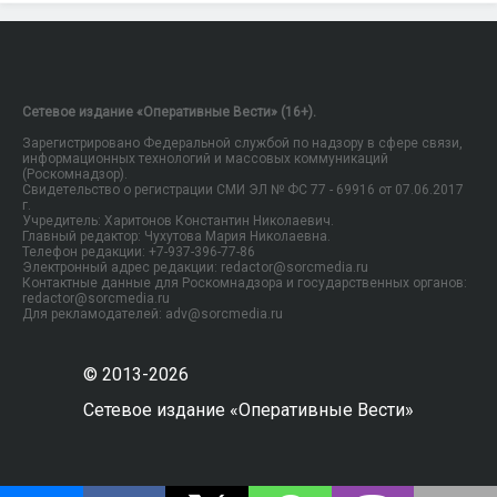
Сетевое издание «Оперативные Вести» (16+).
Зарегистрировано Федеральной службой по надзору в сфере связи,
информационных технологий и массовых коммуникаций
(Роскомнадзор).
Свидетельство о регистрации СМИ ЭЛ № ФС 77 - 69916 от 07.06.2017
г.
Учредитель: Харитонов Константин Николаевич.
Главный редактор: Чухутова Мария Николаевна.
Телефон редакции: +7-937-396-77-86
Электронный адрес редакции: redactor@sorcmedia.ru
Контактные данные для Роскомнадзора и государственных органов:
redactor@sorcmedia.ru
Для рекламодателей: adv@sorcmedia.ru
© 2013-2026
Сетевое издание «Оперативные Вести»