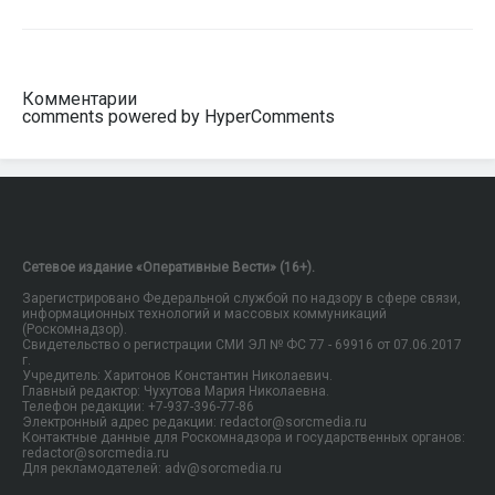
Комментарии
comments powered by HyperComments
Сетевое издание «Оперативные Вести» (16+).
Зарегистрировано Федеральной службой по надзору в сфере связи,
информационных технологий и массовых коммуникаций
(Роскомнадзор).
Свидетельство о регистрации СМИ ЭЛ № ФС 77 - 69916 от 07.06.2017
г.
Учредитель: Харитонов Константин Николаевич.
Главный редактор: Чухутова Мария Николаевна.
Телефон редакции: +7-937-396-77-86
Электронный адрес редакции: redactor@sorcmedia.ru
Контактные данные для Роскомнадзора и государственных органов:
redactor@sorcmedia.ru
Для рекламодателей: adv@sorcmedia.ru