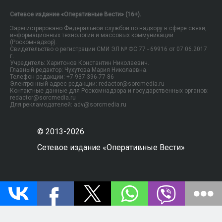
Сетевое издание «Оперативные Вести» (16+).
Зарегистрировано Федеральной службой по надзору в сфере связи,
информационных технологий и массовых коммуникаций
(Роскомнадзор).
Свидетельство о регистрации СМИ ЭЛ № ФС 77 - 69916 от 07.06.2017
г.
Учредитель: Харитонов Константин Николаевич.
Главный редактор: Чухутова Мария Николаевна.
Телефон редакции: +7-937-396-77-86
Электронный адрес редакции: redactor@sorcmedia.ru
Контактные данные для Роскомнадзора и государственных органов:
redactor@sorcmedia.ru
Для рекламодателей: adv@sorcmedia.ru
© 2013-2026
Сетевое издание «Оперативные Вести»