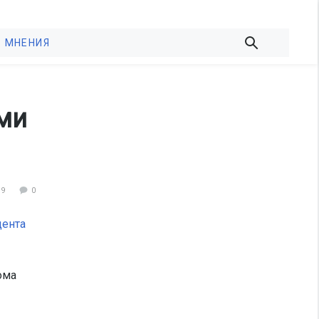
МНЕНИЯ
ми
99
0
дента
ома