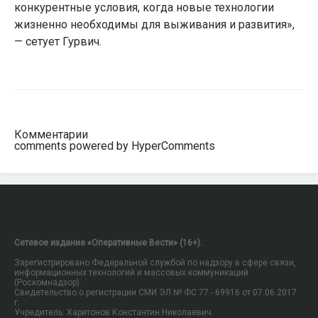
конкурентные условия, когда новые технологии
жизненно необходимы для выживания и развития»,
— сетует Гурвич.
Комментарии
comments powered by HyperComments
Сетевое издание «Оперативные Вести» (16+).
Зарегистрировано Федеральной службой по надзору в сфере связи,
информационных технологий и массовых коммуникаций
(Роскомнадзор).
Свидетельство о регистрации СМИ ЭЛ № ФС 77 - 69916 от 07.06.2017
г.
Учредитель: Харитонов Константин Николаевич.