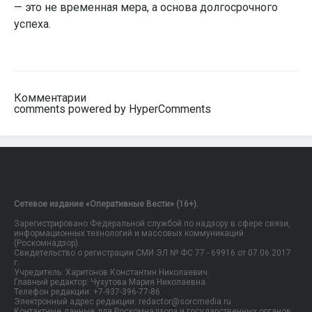
— это не временная мера, а основа долгосрочного
успеха.
Комментарии
comments powered by HyperComments
Сетевое издание «Оперативные Вести» (16+).
Зарегистрировано Федеральной службой по надзору в сфере связи,
информационных технологий и массовых коммуникаций
(Роскомнадзор).
Свидетельство о регистрации СМИ ЭЛ № ФС 77 - 69916 от 07.06.2017
г.
Учредитель: Харитонов Константин Николаевич.
Главный редактор: Чухутова Мария Николаевна.
Телефон редакции: +7-937-396-77-86
Электронный адрес редакции: redactor@sorcmedia.ru
Контактные данные для Роскомнадзора и государственных органов: