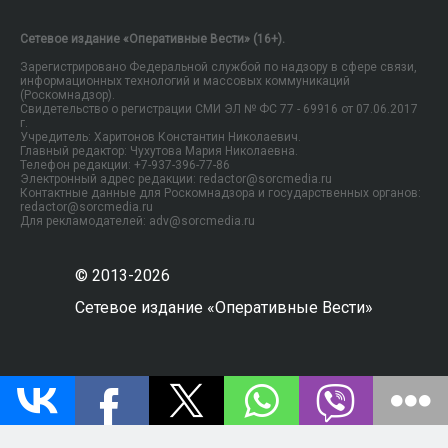
Сетевое издание «Оперативные Вести» (16+).
Зарегистрировано Федеральной службой по надзору в сфере связи,
информационных технологий и массовых коммуникаций
(Роскомнадзор).
Свидетельство о регистрации СМИ ЭЛ № ФС 77 - 69916 от 07.06.2017
г.
Учредитель: Харитонов Константин Николаевич.
Главный редактор: Чухутова Мария Николаевна.
Телефон редакции: +7-937-396-77-86
Электронный адрес редакции: redactor@sorcmedia.ru
Контактные данные для Роскомнадзора и государственных органов:
redactor@sorcmedia.ru
Для рекламодателей: adv@sorcmedia.ru
© 2013-2026
Сетевое издание «Оперативные Вести»