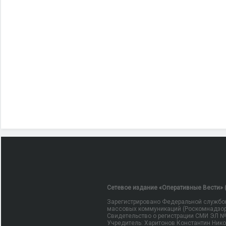
Сетевое издание «Оперативные Вести» (
Зарегистрировано Федеральной службой
массовых коммуникаций (Роскомнадзор
Свидетельство о регистрации СМИ ЭЛ № Ф
Учредитель: Харитонов Константин Ник