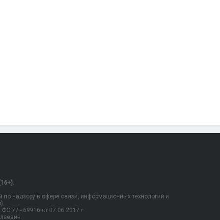
16+).
 по надзору в сфере связи, информационных технологий и
).
С 77 - 69916 от 07.06.2017 г.
олаевич.