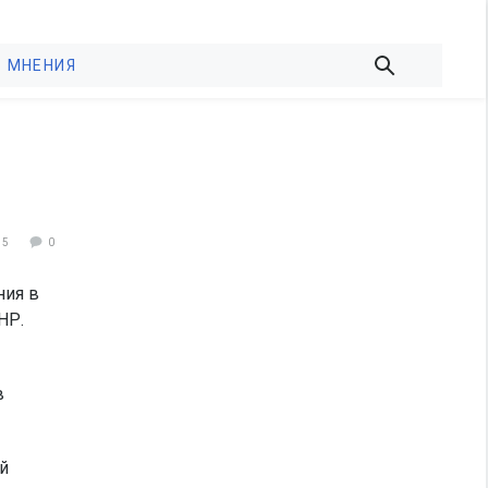
МНЕНИЯ
35
0
ния в
НР.
в
й