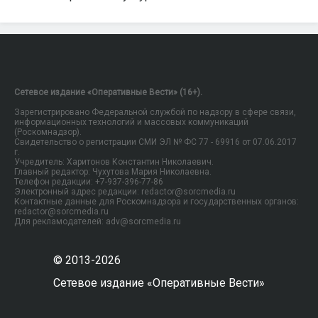
Сетевое издание «Оперативные Вести» (16+).
Зарегистрировано Федеральной службой по надзору в сфере связи,
информационных технологий и массовых коммуникаций
(Роскомнадзор).
Свидетельство о регистрации СМИ ЭЛ № ФС 77 - 69916 от 07.06.2017
г.
Учредитель: Харитонов Константин Николаевич.
Главный редактор: Чухутова Мария Николаевна.
Телефон редакции: +7-937-396-77-86
Электронный адрес редакции: redactor@sorcmedia.ru
Контактные данные для Роскомнадзора и государственных органов:
redactor@sorcmedia.ru
Для рекламодателей: adv@sorcmedia.ru
© 2013-2026
Сетевое издание «Оперативные Вести»