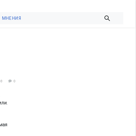
МНЕНИЯ
03
0
в
или.
мая