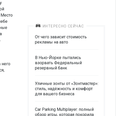
у
ой
 Место
себе
ИНТЕРЕСНО СЕЙЧАС
рные
а
От чего зависит стоимость
в
рекламы на авто
В Нью-Йорке пытались
взорвать Федеральный
а него
резервный банк
ся,
Уличные зонты от «Зонтмастер»:
стиль, надёжность и комфорт
для вашего бизнеса
Car Parking Multiplayer: полный
обзор игры, которая покорила