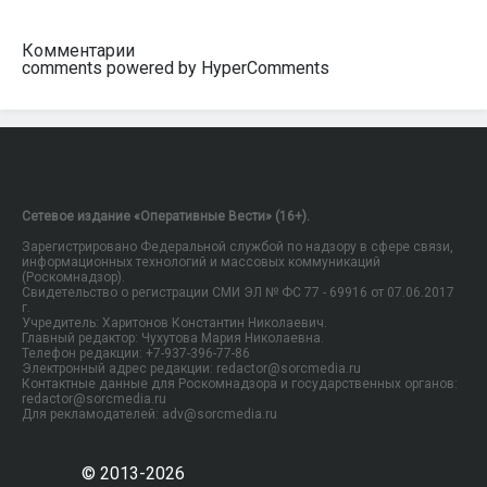
Комментарии
comments powered by HyperComments
Сетевое издание «Оперативные Вести» (16+).
Зарегистрировано Федеральной службой по надзору в сфере связи,
информационных технологий и массовых коммуникаций
(Роскомнадзор).
Свидетельство о регистрации СМИ ЭЛ № ФС 77 - 69916 от 07.06.2017
г.
Учредитель: Харитонов Константин Николаевич.
Главный редактор: Чухутова Мария Николаевна.
Телефон редакции: +7-937-396-77-86
Электронный адрес редакции: redactor@sorcmedia.ru
Контактные данные для Роскомнадзора и государственных органов:
redactor@sorcmedia.ru
Для рекламодателей: adv@sorcmedia.ru
© 2013-2026