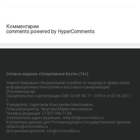
Комментарии
comments powered by HyperComments
Сетевое издание «Оперативные Вести» (16+).
Зарегистрировано Федеральной службой по надзору в сфере связи,
информационных технологий и массовых коммуникаций
(Роскомнадзор).
Свидетельство о регистрации СМИ ЭЛ № ФС 77 - 69916 от 07.06.2017
г.
Учредитель: Харитонов Константин Николаевич.
Главный редактор: Чухутова Мария Николаевна.
Телефон редакции: +7-937-396-77-86
Электронный адрес редакции: redactor@sorcmedia.ru
Контактные данные для Роскомнадзора и государственных органов:
redactor@sorcmedia.ru
Для рекламодателей: adv@sorcmedia.ru