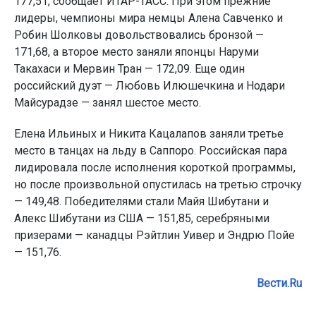
177,51, сообщает ИТАР-ТАСС. При этом прежние
лидеры, чемпионы мира немцы Алена Савченко и
Робин Шолковы довольствовались бронзой —
171,68, а второе место заняли японцы Наруми
Такахаси и Мервин Тран — 172,09. Еще один
российский дуэт — Любовь Илюшечкина и Нодари
Майсурадзе — занял шестое место.
Елена Ильиных и Никита Кацалапов заняли третье
место в танцах на льду в Саппоро. Российская пара
лидировала после исполнения короткой программы,
но после произвольной опустилась на третью строчку
— 149,48. Победителями стали Майя Шибутани и
Алекс Шибутани из США — 151,85, серебряными
призерами — канадцы Рэйтлин Уивер и Эндрю Пойе
— 151,76.
Вести.Ru