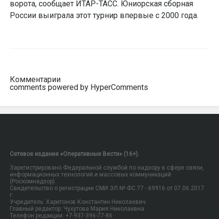
ворота, сообщает ИТАР-ТАСС. Юниорская сборная
России выиграла этот турнир впервые с 2000 года.
Комментарии
comments powered by HyperComments
Сетевое издание «Оперативные Вести» (16+).
Зарегистрировано Федеральной службой по надзору в сфере связи,
информационных технологий и массовых коммуникаций
(Роскомнадзор).
Свидетельство о регистрации СМИ ЭЛ № ФС 77 - 69916 от 07.06.2017
г.
Учредитель: Харитонов Константин Николаевич.
Главный редактор: Чухутова Мария Николаевна.
Телефон редакции: +7-937-396-77-86