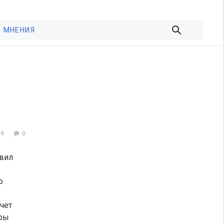
МНЕНИЯ
99
0
вил
о
чет
тры