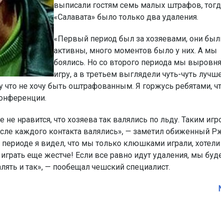
выписали гостям семь малых штрафов, тогд
«Салавата» было только два удаления.
«Первый период был за хозяевами, они был
активны, много моментов было у них. А мы
боялись. Но со второго периода мы выровн
игру, а в третьем выглядели чуть-чуть лучше
му что не хочу быть оштрафованным. Я горжусь ребятами, ч
конференции.
е не нравится, что хозяева так валялись по льду. Таким иг
 после каждого контакта валялись», — заметил обиженный Р
 периоде я видел, что мы только клюшками играли, хотели
 играть еще жестче! Если все равно идут удаления, мы буд
алять и так», — пообещал чешский специалист.