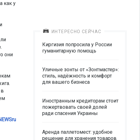
а как у
и
ИНТЕРЕСНО СЕЙЧАС
яли
Киргизия попросила у России
.
гуманитарную помощь
то они
Уличные зонты от «Зонтмастер»:
рокам
стиль, надёжность и комфорт
для вашего бизнеса
жига.
 в
ем
Иностранным кредиторам стоит
пожертвовать своей долей
ради спасения Украины
NEWSru
Аренда паллетомест: удобное
решение для хранения товаров