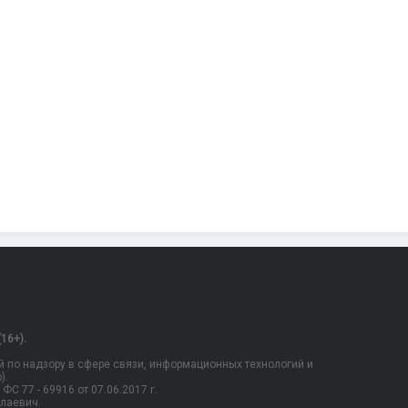
16+).
 по надзору в сфере связи, информационных технологий и
).
С 77 - 69916 от 07.06.2017 г.
олаевич.