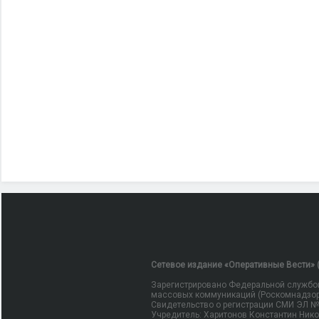
Сетевое издание «Оперативные Вести» (
Зарегистрировано Федеральной службой
массовых коммуникаций (Роскомнадзор
Свидетельство о регистрации СМИ ЭЛ № Ф
Учредитель: Харитонов Константин Ник