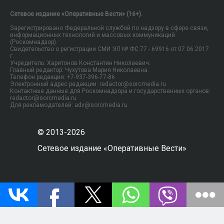
Сетевое издание «Оперативные Вести» (16+).
Зарегистрировано Федеральной службой по надзору в сфере связи,
информационных технологий и массовых коммуникаций
(Роскомнадзор).
Свидетельство о регистрации СМИ ЭЛ № ФС 77 - 69916 от 07.06.2017
г.
Учредитель: Харитонов Константин Николаевич.
Главный редактор: Чухутова Мария Николаевна.
Телефон редакции: +7-937-396-77-86
Электронный адрес редакции: redactor@sorcmedia.ru
Контактные данные для Роскомнадзора и государственных органов:
redactor@sorcmedia.ru
Для рекламодателей: adv@sorcmedia.ru
© 2013-2026
Сетевое издание «Оперативные Вести»