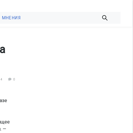
МНЕНИЯ
а
24
0
азе
ящее
. —