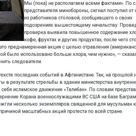
Мы (пока) не располагаем всеми фактами». По 
представителя минобороны, сигнал поступил от 
из работников столовой, сообщившего о своих
подозрениях вышестоящему начальству. Прове
проверка выявила повышенное содержание хло
кофе, фруктах и других продуктах, после чего ст
 это преднамеренная акция с целью отравления (американ
ой было использовано больше хлора, чем нужно», — сказа
снить следователи.
ексте последних событий в Афганистане. Так, на прошлой 
ы в результате стрельбы в здании министерства внутренн
на себя исламское движение «Талибан». По словам предста
вернение Корана военнослужащими ВС США на базе Баграм
сожгли несколько экземпляров священной для мусульман к
ричиной масштабных акций протеста по всей стране.