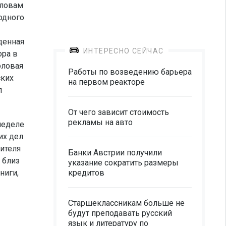
словам
одного
денная
ИНТЕРЕСНО СЕЙЧАС
ра в
оловая
Работы по возведению барьера
ских
на первом реакторе
л
От чего зависит стоимость
рекламы на авто
неделе
их дел
вителя
Банки Австрии получили
 близ
указание сократить размеры
ниги,
кредитов
Старшеклассникам больше не
будут преподавать русский
язык и литературу по