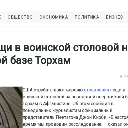
Е
ОБЩЕСТВО
ЭКОНОМИКА
ПОЛИТИКА
БИЗНЕС
щи в воинской столовой н
й базе Торхам
8
США отрабатывают версию
отравления пищи
в
воинской столовой на передовой оперативной б
Торхам в Афганистане. Об этом сообщил в
понедельник журналистам официальный
представитель Пентагона Джон Кирби. «В насто
время мы проводим расследование, — сказал он