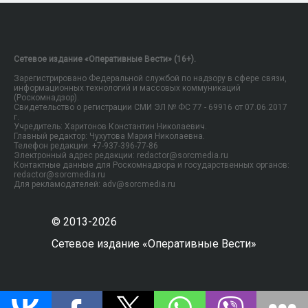
Сетевое издание «Оперативные Вести» (16+).
Зарегистрировано Федеральной службой по надзору в сфере связи,
информационных технологий и массовых коммуникаций
(Роскомнадзор).
Свидетельство о регистрации СМИ ЭЛ № ФС 77 - 69916 от 07.06.2017
г.
Учредитель: Харитонов Константин Николаевич.
Главный редактор: Чухутова Мария Николаевна.
Телефон редакции: +7-937-396-77-86
Электронный адрес редакции: redactor@sorcmedia.ru
Контактные данные для Роскомнадзора и государственных органов:
redactor@sorcmedia.ru
Для рекламодателей: adv@sorcmedia.ru
© 2013-2026
Сетевое издание «Оперативные Вести»