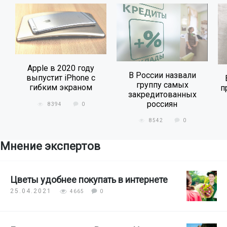
Apple в 2020 году
В России назвали
выпустит iPhone с
группу самых
гибким экраном
п
закредитованных
россиян
8394
0
8542
0
Мнение экспертов
Цветы удобнее покупать в интернете
25.04.2021
4665
0