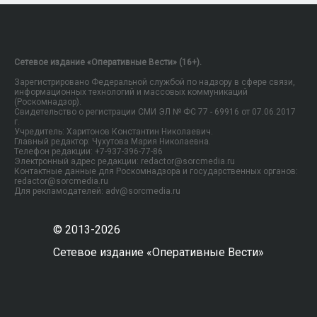
Сетевое издание «Оперативные Вести» (16+).
Зарегистрировано Федеральной службой по надзору в сфере связи,
информационных технологий и массовых коммуникаций
(Роскомнадзор).
Свидетельство о регистрации СМИ ЭЛ № ФС 77 - 69916 от 07.06.2017
г.
Учредитель: Харитонов Константин Николаевич.
Главный редактор: Чухутова Мария Николаевна.
Телефон редакции: +7-937-396-77-86
Электронный адрес редакции: redactor@sorcmedia.ru
Контактные данные для Роскомнадзора и государственных органов:
redactor@sorcmedia.ru
Для рекламодателей: adv@sorcmedia.ru
© 2013-2026
Сетевое издание «Оперативные Вести»