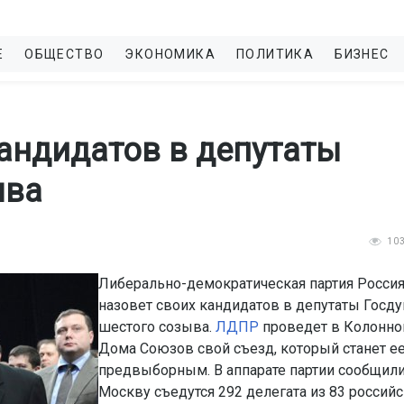
Е
ОБЩЕСТВО
ЭКОНОМИКА
ПОЛИТИКА
БИЗНЕС
андидатов в депутаты
ыва
10
Либерально-демократическая партия Росси
назовет своих кандидатов в депутаты Госд
шестого созыва.
ЛДПР
проведет в Колонно
Дома Союзов свой съезд, который станет е
предвыборным. В аппарате партии сообщили,
Москву съедутся 292 делегата из 83 россий