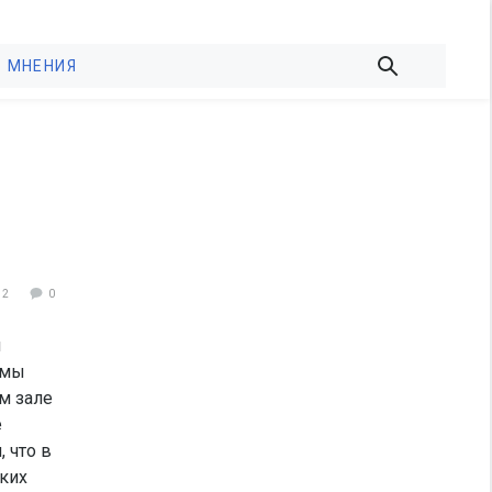
МНЕНИЯ
32
0
я
умы
м зале
е
 что в
ских