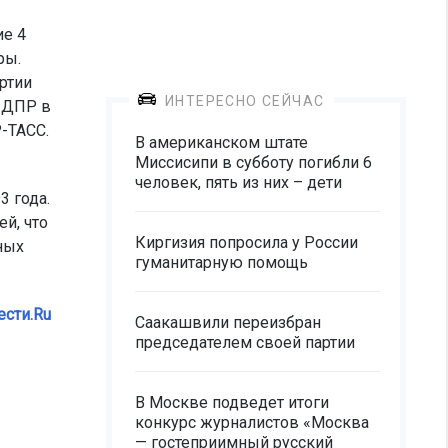
ие 4
ры.
ртии
ИНТЕРЕСНО СЕЙЧАС
ЛДПР в
-ТАСС.
В американском штате
Миссисипи в субботу погибли 6
человек, пять из них – дети
3 года.
й, что
Киргизия попросила у России
ных
гуманитарную помощь
ести.Ru
Саакашвили переизбран
председателем своей партии
В Москве подведет итоги
конкурс журналистов «Москва
— гостеприимный русский