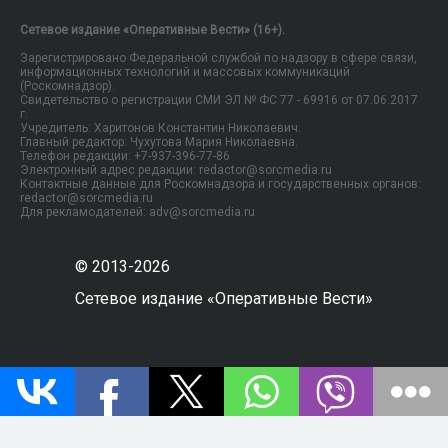
Сетевое издание «Оперативные Вести» (16+).
Зарегистрировано Федеральной службой по надзору в сфере связи,
информационных технологий и массовых коммуникаций
(Роскомнадзор).
Свидетельство о регистрации СМИ ЭЛ № ФС 77 - 69916 от 07.06.2017
г.
Учредитель: Харитонов Константин Николаевич.
Главный редактор: Чухутова Мария Николаевна.
Телефон редакции: +7-937-396-77-86
Электронный адрес редакции: redactor@sorcmedia.ru
Контактные данные для Роскомнадзора и государственных органов:
redactor@sorcmedia.ru
Для рекламодателей: adv@sorcmedia.ru
© 2013-2026
Сетевое издание «Оперативные Вести»