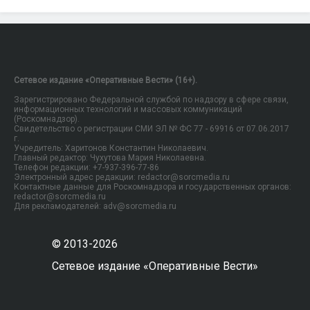
Сетевое издание «Оперативные Вести» (16+).
Зарегистрировано Федеральной службой по надзору в сфере связи,
информационных технологий и массовых коммуникаций
(Роскомнадзор).
Свидетельство о регистрации СМИ ЭЛ № ФС 77 - 69916 от 07.06.2017
г.
Учредитель: Харитонов Константин Николаевич.
Главный редактор: Чухутова Мария Николаевна.
Телефон редакции: +7-937-396-77-86
Электронный адрес редакции: redactor@sorcmedia.ru
Контактные данные для Роскомнадзора и государственных органов:
redactor@sorcmedia.ru
Для рекламодателей: adv@sorcmedia.ru
© 2013-2026
Сетевое издание «Оперативные Вести»