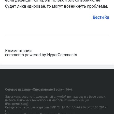
если дефицит, который только-только возник, не
будет ликвидирован, то могут возникнуть проблемы.
Вести.Ru
Комментарии
comments powered by HyperComments
Сетевое издание «Оперативные Вести» (16+).
Зарегистрировано Федеральной службой по надзору в сфере связи,
информационных технологий и массовых коммуникаций
(Роскомнадзор).
Свидетельство о регистрации СМИ ЭЛ № ФС 77 - 69916 от 07.06.2017
г.