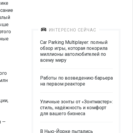
лике
исание
ошлый
выше
ИНТЕРЕСНО СЕЙЧАС
этого
ьные
Car Parking Multiplayer: полный
обзор игры, которая покорила
миллионы автолюбителей по
всему миру
ого
Работы по возведению барьера
 млн
на первом реакторе
ции,
Уличные зонты от «Зонтмастер»:
стиль, надёжность и комфорт
для вашего бизнеса
л —
В Нью-Йорке пытались