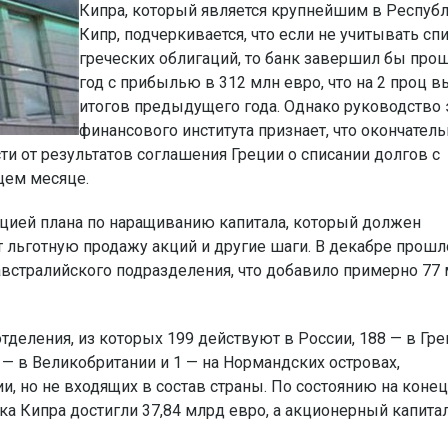
Кипра, который является крупнейшим в Респуб
Кипр, подчеркивается, что если не учитывать сп
греческих облигаций, то банк завершил бы пр
год с прибылью в 312 млн евро, что на 2 проц 
итогов предыдущего года. Однако руководство 
финансового института признает, что окончател
ти от результатов соглашения Греции о списании долгов с
щем месяце.
ацией плана по наращиванию капитала, который должен
 льготную продажу акций и другие шаги. В декабре прошл
австралийского подразделения, что добавило примерно 77
тделения, из которых 199 действуют в России, 188 — в Гре
4 — в Великобритании и 1 — на Нормандских островах,
, но не входящих в состав страны. По состоянию на конец
ка Кипра достигли 37,84 млрд евро, а акционерный капита