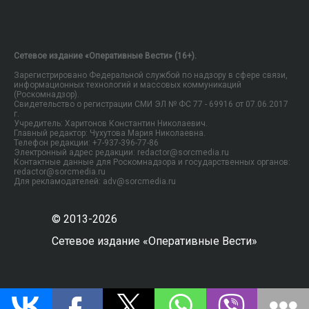
Сетевое издание «Оперативные Вести» (16+).
Зарегистрировано Федеральной службой по надзору в сфере связи,
информационных технологий и массовых коммуникаций
(Роскомнадзор).
Свидетельство о регистрации СМИ ЭЛ № ФС 77 - 69916 от 07.06.2017
г.
Учредитель: Харитонов Константин Николаевич.
Главный редактор: Чухутова Мария Николаевна.
Телефон редакции: +7-937-396-77-86
Электронный адрес редакции: redactor@sorcmedia.ru
Контактные данные для Роскомнадзора и государственных органов:
redactor@sorcmedia.ru
Для рекламодателей: adv@sorcmedia.ru
© 2013-2026
Сетевое издание «Оперативные Вести»