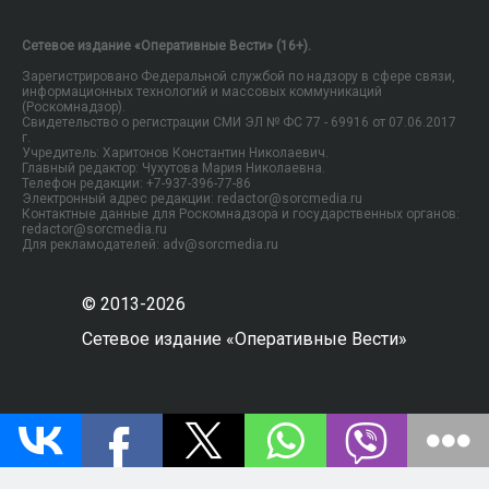
Сетевое издание «Оперативные Вести» (16+).
Зарегистрировано Федеральной службой по надзору в сфере связи,
информационных технологий и массовых коммуникаций
(Роскомнадзор).
Свидетельство о регистрации СМИ ЭЛ № ФС 77 - 69916 от 07.06.2017
г.
Учредитель: Харитонов Константин Николаевич.
Главный редактор: Чухутова Мария Николаевна.
Телефон редакции: +7-937-396-77-86
Электронный адрес редакции: redactor@sorcmedia.ru
Контактные данные для Роскомнадзора и государственных органов:
redactor@sorcmedia.ru
Для рекламодателей: adv@sorcmedia.ru
© 2013-2026
Сетевое издание «Оперативные Вести»