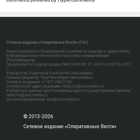
Сетевое издание «Оперативные Вести» (16+).
Зарегистрировано Федеральной службой по надзору в сфере связи,
информационных технологий и массовых коммуникаций
(Роскомнадзор).
Свидетельство о регистрации СМИ ЭЛ № ФС 77 - 69916 от 07.06.2017
г.
Учредитель: Харитонов Константин Николаевич.
Главный редактор: Чухутова Мария Николаевна.
Телефон редакции: +7-937-396-77-86
Электронный адрес редакции: redactor@sorcmedia.ru
Контактные данные для Роскомнадзора и государственных органов:
redactor@sorcmedia.ru
Для рекламодателей: adv@sorcmedia.ru
© 2013-2026
Сетевое издание «Оперативные Вести»