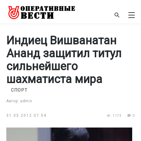
Индиец Вишванатан
Ананд защитил титул
сильнейшего
шахматиста мира
СПОРТ
Автор: admin
31.05.2012 07:54
1173
0