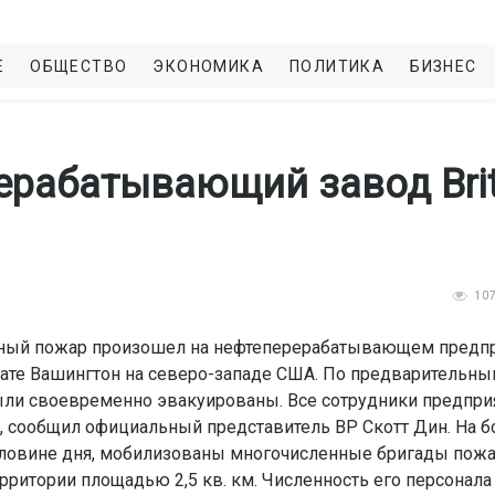
Е
ОБЩЕСТВО
ЭКОНОМИКА
ПОЛИТИКА
БИЗНЕС
ерабатывающий завод Brit
10
пный пожар произошел на нефтеперерабатывающем предп
штате Вашингтон на северо-западе США. По предварительн
были своевременно эвакуированы. Все сотрудники предпри
т, сообщил официальный представитель ВР Скотт Дин. На б
половине дня, мобилизованы многочисленные бригады пож
рритории площадью 2,5 кв. км. Численность его персонала