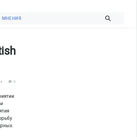
МНЕНИЯ
ish
74
0
риятии
ым
ятия
орьбу
арных.