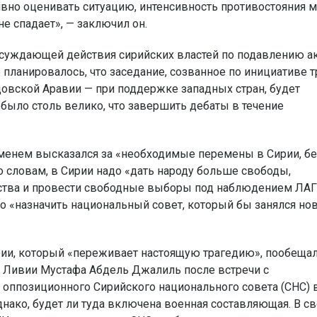
ивно оценивать ситуацию, интенсивность противостояния 
е спадает», — заключил он.
 осуждающей действия сирийских властей по подавлению а
о планировалось, что заседание, созванное по инициативе т
удовской Аравии — при поддержке западных стран, будет
ыло столь велико, что завершить дебаты в течение
менем высказался за «необходимые перемены в Сирии, бе
го словам, в Сирии надо «дать народу больше свободы,
ства и провести свободные выборы под наблюдением ЛАГ
мо «назначить национальный совет, который бы занялся но
рии, который «переживает настоящую трагедию», пообеща
а Ливии Мустафа Абдель Джалиль после встречи с
оппозиционного Сирийского национального совета (СНС) 
днако, будет ли туда включена военная составляющая. В с