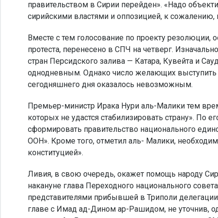
правительством в Сирии перейден». «Надо объект
сирийскими властями и оппозицией, к сожалению, н
Вместе с тем голосование по проекту резолюции,
протеста, перенесено в СПЧ на четверг. Изначальн
стран Персидского залива — Катара, Кувейта и Са
однодневным. Однако число желающих выступить б
сегодняшнего дня оказалось невозможным.
Премьер-министр Ирака Нури аль-Малики тем вре
которых не удастся стабилизировать страну». По е
сформировать правительство национального един
ООН». Кроме того, отметил аль- Малики, необходи
конституцией».
Ливия, в свою очередь, окажет помощь народу Си
накануне глава Переходного национального совет
представителями прибывшей в Триполи делегации 
главе с Имад ад-Дином ар-Рашидом, не уточнив, о