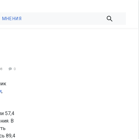
МНЕНИЯ
08
0
ник
и
,
и 57,4
ния. В
уть
ь 89,4