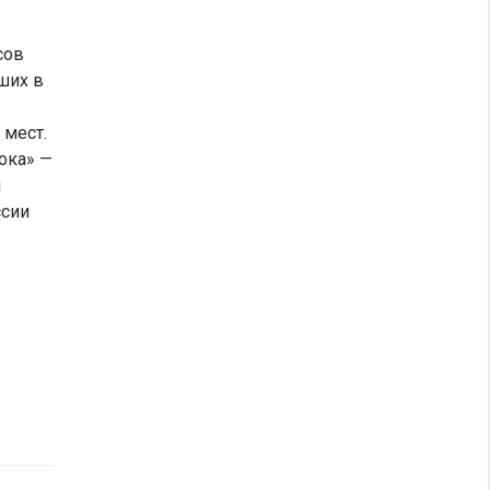
сов
ших в
 мест.
ока» —
я
ссии