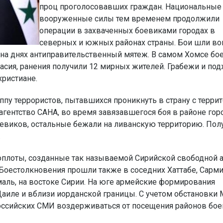
проц проголосовавших граждан. Национальные
вооруженные силы тем временем продолжили
операции в захваченных боевиками городах в
северных и южных районах страны. Бои шли во
ят на днях антиправительственный мятеж. В самом Хомсе бо
басия, ранения получили 12 мирных жителей. Грабежи и по
христиане.
пу террористов, пытавшихся проникнуть в страну с терри
гентство САНА, во время завязавшегося боя в районе гор
боевиков, остальные бежали на ливанскую территорию. Пол
.
оплоты, созданные так называемой Сирийской свободной 
Боестолкновения прошли также в соседних Хаттабе, Сарми
емаль, на востоке Сирии. На юге армейские формирования
аиле и вблизи иорданской границы. С учетом обстановки
оссийских СМИ воздерживаться от посещения районов бо