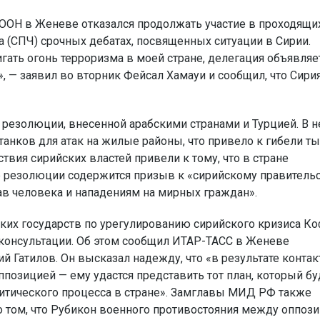
ООН в Женеве отказался продолжать участие в проходящих
а (СПЧ) срочных дебатах, посвященных ситуации в Сирии.
игать огонь терроризма в моей стране, делегация объявляе
, — заявил во вторник Фейсал Хамауи и сообщил, что Сири
 резолюции, внесенной арабскими странами и Турцией. В 
анков для атак на жилые районы, что привело к гибели ты
твия сирийских властей привели к тому, что в стране
те резолюции содержится призыв к «сирийскому правитель
в человека и нападениям на мирных граждан».
ских государств по урегулированию сирийского кризиса К
 консультации. Об этом сообщил ИТАР-ТАСС в Женеве
 Гатилов. Он высказал надежду, что «в результате контак
позицией — ему удастся представить тот план, который бу
литического процесса в стране». Замглавы МИД РФ также
 том, что Рубикон военного противостояния между оппози