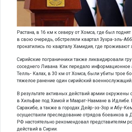
Растана, в 16 км к северу от Хомса, где был подн
в свою очередь, обстреляли квартал Зухра-эль-Аб
прокатились по кварталу Хамидия, где проживают 
Сирийские пограничники также ликвидировали груп
соседнего Ливана. Как передало информационное а
Телль- Калах, в 30 км от Хомса, были убиты трое 
тяжелое ранение один сирийский военнослужащий
В результате активных действий армии окружены 
в Хильфае под Хамой и Маарат-Наамане в Идлибе. 
Саракибе, а также в городах Дейр-эз-Зор и Абу-К
осуществили преследование отрядов боевиков в Д
РФ настоятельно рекомендовал представителям р
действий в Сирии.