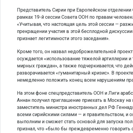
Представитель Сирии при Европейском отделении 
рамках 19-й сессии Совета ООН по правам человек
«Учитывая, что настоящая цель этой сессии — разж
прекращении участия в этой бесплодной дискуссии»
признает легитимности этого заседания».
Кроме того, он назвал недоброжелательной проект
осуждается «использование тяжелой артиллерии и т
мирных граждан», а также подчеркивается, что дейс
разворачивается «гуманитарный кризис». В проек
немедленно положить конец всем нарушениям пра
На этом фоне спецпредставитель ООН и Лиги араб
Аннан получил приглашение приехать в Москву на
заместитель министра иностранных дел РФ Геннадий
всеми сирийскими силами — и правительством, и оп
выполним и сможет стать основой для запуска по
признал, что «было бы преждевременно говорить о