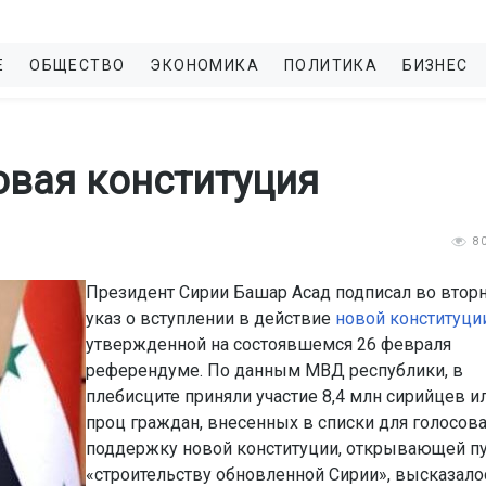
Е
ОБЩЕСТВО
ЭКОНОМИКА
ПОЛИТИКА
БИЗНЕС
овая конституция
8
Президент Сирии Башар Асад подписал во втор
указ о вступлении в действие
новой конституци
утвержденной на состоявшемся 26 февраля
референдуме. По данным МВД республики, в
плебисците приняли участие 8,4 млн сирийцев ил
проц граждан, внесенных в списки для голосова
поддержку новой конституции, открывающей п
«строительству обновленной Сирии», высказалос