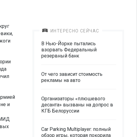
круг
ИНТЕРЕСНО СЕЙЧАС
евики,
джоги
В Нью-Йорке пытались
взорвать Федеральный
резервный банк
тории
ода
От чего зависит стоимость
учил
рекламы на авто
армией
Организаторы «плюшевого
не и
десанта» вызваны на допрос в
КГБ Белоруссии
 МИД
евых
Car Parking Multiplayer: полный
обзор игры, которая покорила