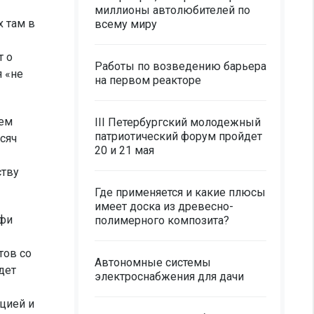
миллионы автолюбителей по
 там в
всему миру
т о
Работы по возведению барьера
я «не
на первом реакторе
нем
III Петербургский молодежный
патриотический форум пройдет
сяч
20 и 21 мая
ству
Где применяется и какие плюсы
имеет доска из древесно-
офи
полимерного композита?
тов со
Автономные системы
дет
электроснабжения для дачи
цией и