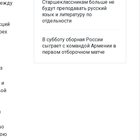
Старшеклассникам больше не
между
будут преподавать русский
язык и литературу по
отдельности
кций
рех
В субботу сборная России
сыграет с командой Армении в
первом отборочном матче
з
 и
вой
л
во
вою