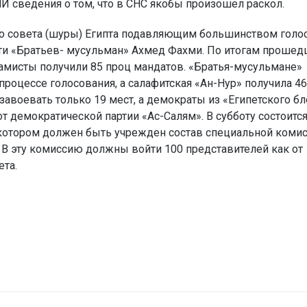
 сведения о том, что в СНС якобы произошел раскол.
го совета (шуры) Египта подавляющим большинством голо
сти «Братьев- мусульман» Ахмед Фахми. По итогам прошед
амисты получили 85 проц мандатов. «Братья-мусульмане»
процессе голосования, а салафитская «Ан-Нур» получила 46
авоевать только 19 мест, а демократы из «Египетского бл
от демократической партии «Ас-Салям». В субботу состоитс
а котором должен быть учрежден состав специальной коми
. В эту комиссию должны войти 100 представителей как от
ета.