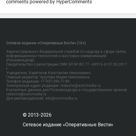
comments powered by HyperComments
Сетевое издание «Оперативные Вести» (16+).
Зарегистрировано Федеральной службой по надзору в сфере связи,
информационных технологий и массовых коммуникаций
(Роскомнадзор).
Свидетельство о регистрации СМИ ЭЛ № ФС 77 - 69916 от 07.06.2017
г.
Учредитель: Харитонов Константин Николаевич.
Главный редактор: Чухутова Мария Николаевна.
Телефон редакции: +7-937-396-77-86
Электронный адрес редакции: redactor@sorcmedia.ru
Контактные данные для Роскомнадзора и государственных органов:
redactor@sorcmedia.ru
Для рекламодателей: adv@sorcmedia.ru
© 2013-2026
Сетевое издание «Оперативные Вести»