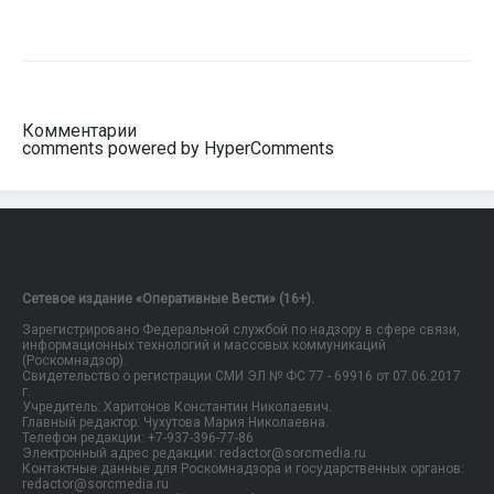
Комментарии
comments powered by HyperComments
Сетевое издание «Оперативные Вести» (16+).
Зарегистрировано Федеральной службой по надзору в сфере связи,
информационных технологий и массовых коммуникаций
(Роскомнадзор).
Свидетельство о регистрации СМИ ЭЛ № ФС 77 - 69916 от 07.06.2017
г.
Учредитель: Харитонов Константин Николаевич.
Главный редактор: Чухутова Мария Николаевна.
Телефон редакции: +7-937-396-77-86
Электронный адрес редакции: redactor@sorcmedia.ru
Контактные данные для Роскомнадзора и государственных органов:
redactor@sorcmedia.ru