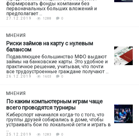
формировать фонды компании без
первоначальных больших вложений и
предполагает ...
27.12.2019
1288
0
МНЕНИЯ
Риски займов на карту с нулевым
балансом
Подавляющее большинство МФО выдают
займы на банковские карты. Это удобное и
практичное решение, учитывая, что почти
все трудоустроенные граждане получают ...
26.12.2019
1603
0
МНЕНИЯ
По каким компьютерным играм чаще
всего проводятся турниры
Киберспорт начинался когда-то с того, что
группы друзей собирались в доме, чтобы
устраивать бои по локальной сети и играть в
...
25.12.2019
1283
0